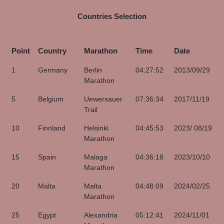
Countries Selection
Point
Country
Marathon
Time
Date
Point
Country
Marathon
Time
Date
1
Germany
Berlin
04:27:52
2013/09/29
Marathon
5
Belgium
Uewersauer
07:36:34
2017/11/19
Trail
10
Finnland
Helsinki
04:45:53
2023/ 08/19
Marathon
15
Spain
Malaga
04:36:18
2023/10/10
Marathon
20
Malta
Malta
04:48:09
2024/02/25
Marathon
25
Egypt
Alexandria
05:12:41
2024/11/01