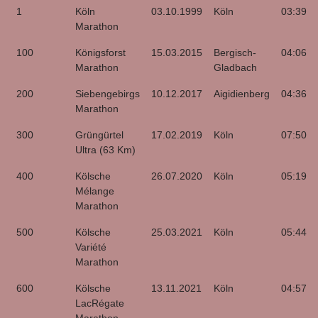
Marathon
Name
Date
Place
Time
1
Köln
03.10.1999
Köln
03:39:0
Marathon
100
Königsforst
15.03.2015
Bergisch-
04:06:3
Marathon
Gladbach
200
Siebengebirgs
10.12.2017
Aigidienberg
04:36:3
Marathon
300
Grüngürtel
17.02.2019
Köln
07:50:4
Ultra (63 Km)
400
Kölsche
26.07.2020
Köln
05:19:4
Mélange
Marathon
500
Kölsche
25.03.2021
Köln
05:44:5
Variété
Marathon
600
Kölsche
13.11.2021
Köln
04:57:3
LacRégate